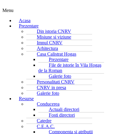
Menu
Acasa
Prezentare
Din istoria CNRV
Misiune si viziune
Imnul CNRV
Arhitectura
Casa Calistrat Hogas
Prezentare
File de istorie în Vila Hogaş
de la Roman
Galerie foto
Personalitati CNRV
CNRV in presa
Galerie foto
Resurse
Conducerea
Actuali directori
Fosti directori
Catedre
C.E.A.C.
Componenta si atributii