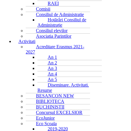
RAEI
Comisii
Consiliul de Administratie
Hotărâri Consiliul de
Administrație
Consiliul elevilor
Asociatia Parintilor
Activitati
Acreditare Erasmus 2021-
2027
An 1
An 2
An 3
An 4
An 5
Diseminare. Activitati.
Resurse
BESANCON NEW
BIBLIOTECA
BUCHINISTII
Concursul EXCELSIOR
EcoJunior
Eco Scoala
2019-2020