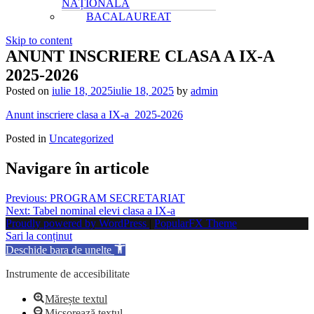
NAȚIONALĂ
BACALAUREAT
Skip to content
ANUNT INSCRIERE CLASA A IX-A
2025-2026
Posted on
iulie 18, 2025
iulie 18, 2025
by
admin
Anunt inscriere clasa a IX-a_2025-2026
Posted in
Uncategorized
Navigare în articole
Previous:
PROGRAM SECRETARIAT
Next:
Tabel nominal elevi clasa a IX-a
Proudly powered by WordPress
|
PopularFX Theme
Sari la conținut
Deschide bara de unelte
Instrumente de accesibilitate
Mărește textul
Micșorează textul