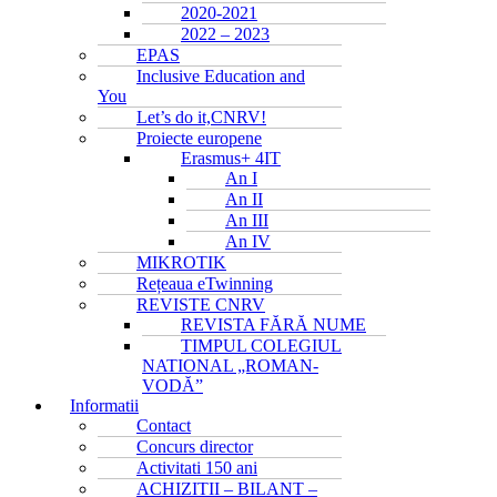
2020-2021
2022 – 2023
EPAS
Inclusive Education and
You
Let’s do it,CNRV!
Proiecte europene
Erasmus+ 4IT
An I
An II
An III
An IV
MIKROTIK
Rețeaua eTwinning
REVISTE CNRV
REVISTA FĂRĂ NUME
TIMPUL COLEGIUL
NATIONAL „ROMAN-
VODĂ”
Informatii
Contact
Concurs director
Activitati 150 ani
ACHIZITII – BILANT –