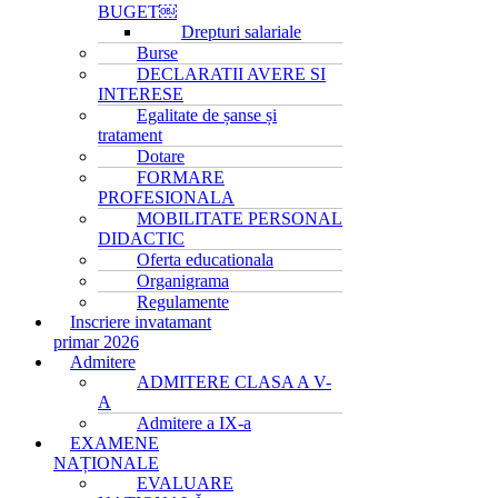
BUGET￼
Drepturi salariale
Burse
DECLARATII AVERE SI
INTERESE
Egalitate de șanse și
tratament
Dotare
FORMARE
PROFESIONALA
MOBILITATE PERSONAL
DIDACTIC
Oferta educationala
Organigrama
Regulamente
Inscriere invatamant
primar 2026
Admitere
ADMITERE CLASA A V-
A
Admitere a IX-a
EXAMENE
NAȚIONALE
EVALUARE