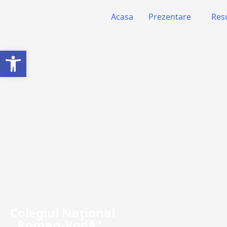
Acasa
Prezentare
Res
Deschide bara de unelte
Colegiul Naţional
,,Roman-Vodă"