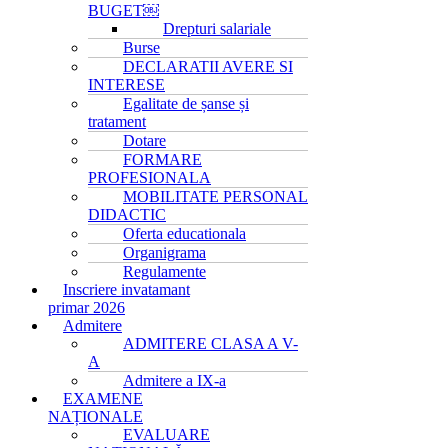
BUGET￼
Drepturi salariale
Burse
DECLARATII AVERE SI
INTERESE
Egalitate de șanse și
tratament
Dotare
FORMARE
PROFESIONALA
MOBILITATE PERSONAL
DIDACTIC
Oferta educationala
Organigrama
Regulamente
Inscriere invatamant
primar 2026
Admitere
ADMITERE CLASA A V-
A
Admitere a IX-a
EXAMENE
NAȚIONALE
EVALUARE