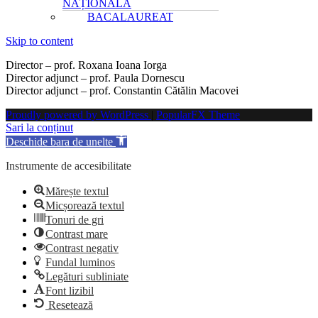
NAȚIONALĂ
BACALAUREAT
Skip to content
Director – prof. Roxana Ioana Iorga
Director adjunct – prof. Paula Dornescu
Director adjunct – prof. Constantin Cătălin Macovei
Proudly powered by WordPress
|
PopularFX Theme
Sari la conținut
Deschide bara de unelte
Instrumente de accesibilitate
Mărește textul
Micșorează textul
Tonuri de gri
Contrast mare
Contrast negativ
Fundal luminos
Legături subliniate
Font lizibil
Resetează