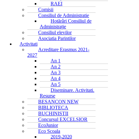
RAEI
Comisii
Consiliul de Administratie
Hotărâri Consiliul de
Administrație
Consiliul elevilor
Asociatia Parintilor
Activitati
Acreditare Erasmus 2021-
2027
An 1
An 2
An 3
An 4
An 5
Diseminare. Activitati.
Resurse
BESANCON NEW
BIBLIOTECA
BUCHINISTII
Concursul EXCELSIOR
EcoJunior
Eco Scoala
2019-2020