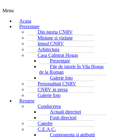
Menu
Acasa
Prezentare
Din istoria CNRV
Misiune si viziune
Imnul CNRV
Arhitectura
Casa Calistrat Hogas
Prezentare
File de istorie în Vila Hogaş
de la Roman
Galerie foto
Personalitati CNRV
CNRV in presa
Galerie foto
Resurse
Conducerea
Actuali directori
Fosti directori
Catedre
C.E.A.C.
Componenta si atributii