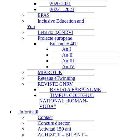
2020-2021
2022 – 2023
EPAS
Inclusive Education and
You
Let’s do it,CNRV!
Proiecte europene
Erasmus+ 4IT
An I
An II
An III
An IV
MIKROTIK
Rețeaua eTwinning
REVISTE CNRV
REVISTA FĂRĂ NUME
TIMPUL COLEGIUL
NATIONAL „ROMAN-
VODĂ”
Informatii
Contact
Concurs director
Activitati 150 ani
ACHIZITII – BILANT –