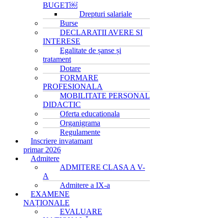
BUGET￼
Drepturi salariale
Burse
DECLARATII AVERE SI
INTERESE
Egalitate de șanse și
tratament
Dotare
FORMARE
PROFESIONALA
MOBILITATE PERSONAL
DIDACTIC
Oferta educationala
Organigrama
Regulamente
Inscriere invatamant
primar 2026
Admitere
ADMITERE CLASA A V-
A
Admitere a IX-a
EXAMENE
NAȚIONALE
EVALUARE