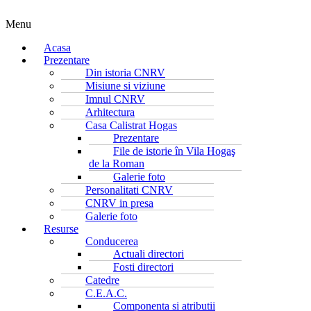
Menu
Acasa
Prezentare
Din istoria CNRV
Misiune si viziune
Imnul CNRV
Arhitectura
Casa Calistrat Hogas
Prezentare
File de istorie în Vila Hogaş
de la Roman
Galerie foto
Personalitati CNRV
CNRV in presa
Galerie foto
Resurse
Conducerea
Actuali directori
Fosti directori
Catedre
C.E.A.C.
Componenta si atributii