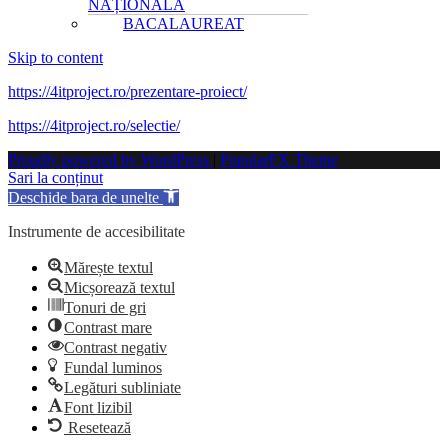
NAȚIONALĂ
BACALAUREAT
Skip to content
https://4itproject.ro/prezentare-proiect/
https://4itproject.ro/selectie/
Proudly powered by WordPress
|
PopularFX Theme
Sari la conținut
Deschide bara de unelte
Instrumente de accesibilitate
Mărește textul
Micșorează textul
Tonuri de gri
Contrast mare
Contrast negativ
Fundal luminos
Legături subliniate
Font lizibil
Resetează