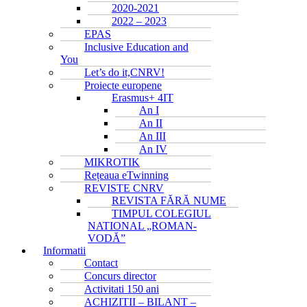
2020-2021
2022 – 2023
EPAS
Inclusive Education and
You
Let’s do it,CNRV!
Proiecte europene
Erasmus+ 4IT
An I
An II
An III
An IV
MIKROTIK
Rețeaua eTwinning
REVISTE CNRV
REVISTA FĂRĂ NUME
TIMPUL COLEGIUL
NATIONAL „ROMAN-
VODĂ”
Informatii
Contact
Concurs director
Activitati 150 ani
ACHIZITII – BILANT –