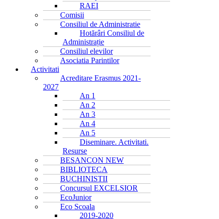
RAEI
Comisii
Consiliul de Administratie
Hotărâri Consiliul de
Administrație
Consiliul elevilor
Asociatia Parintilor
Activitati
Acreditare Erasmus 2021-
2027
An 1
An 2
An 3
An 4
An 5
Diseminare. Activitati.
Resurse
BESANCON NEW
BIBLIOTECA
BUCHINISTII
Concursul EXCELSIOR
EcoJunior
Eco Scoala
2019-2020