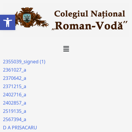
Deschide bara de unelte
2355039_signed (1)
2361027_a
2370642_a
2371215_a
2402716_a
2402857_a
2519135_a
2567394_a
D A PRISACARU