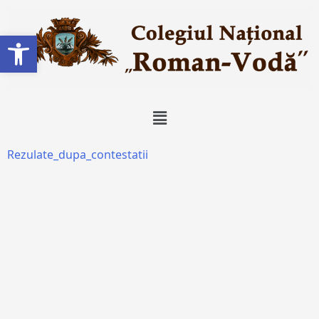
Deschide bara de unelte
Rezulate_dupa_contestatii